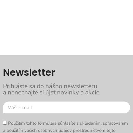
Newsletter
Prihláste sa do nášho newsletteru
a nenechajte si újsť novinky a akcie
Použitím tohto formulára súhlasíte s ukladaním, spracovaním
a použitím vašich osobných údajov prostredníctvom tejto