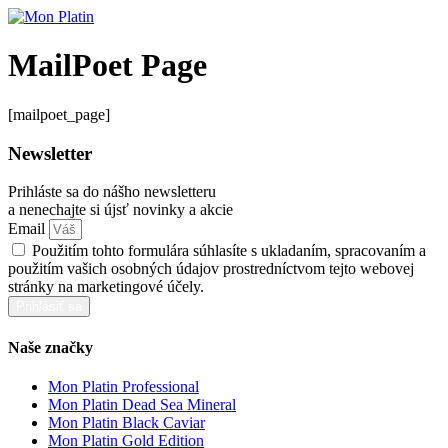
Preskočiť
na
obsah
MailPoet Page
[mailpoet_page]
Newsletter
Prihláste sa do nášho newsletteru
a nenechajte si újsť novinky a akcie
Email
Použitím tohto formulára súhlasíte s ukladaním, spracovaním a
použitím vašich osobných údajov prostredníctvom tejto webovej
stránky na marketingové účely.
Prihlásiť sa
Naše značky
Mon Platin Professional
Mon Platin Dead Sea Mineral
Mon Platin Black Caviar
Mon Platin Gold Edition