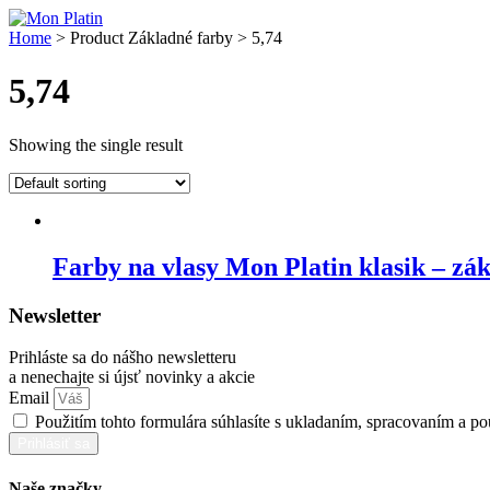
Skip
to
Home
> Product Základné farby > 5,74
content
5,74
Showing the single result
Farby na vlasy Mon Platin klasik – zá
Newsletter
Prihláste sa do nášho newsletteru
a nenechajte si újsť novinky a akcie
Email
Použitím tohto formulára súhlasíte s ukladaním, spracovaním a p
Prihlásiť sa
Naše značky