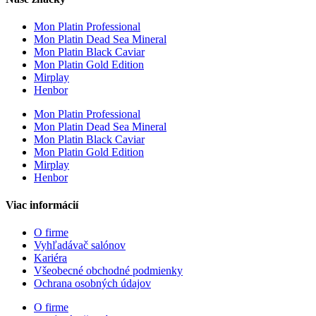
Mon Platin Professional
Mon Platin Dead Sea Mineral
Mon Platin Black Caviar
Mon Platin Gold Edition
Mirplay
Henbor
Mon Platin Professional
Mon Platin Dead Sea Mineral
Mon Platin Black Caviar
Mon Platin Gold Edition
Mirplay
Henbor
Viac informácií
O firme
Vyhľadávač salónov
Kariéra
Všeobecné obchodné podmienky
Ochrana osobných údajov
O firme