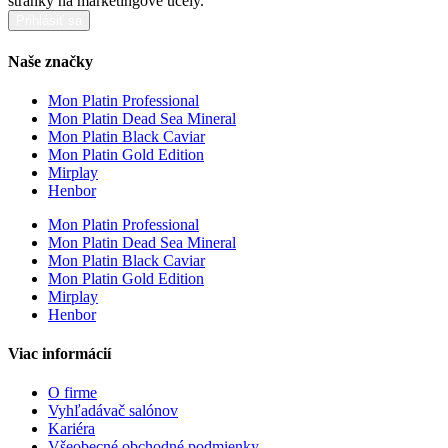
stránky na marketingové účely.
Prihlásiť sa
Naše značky
Mon Platin Professional
Mon Platin Dead Sea Mineral
Mon Platin Black Caviar
Mon Platin Gold Edition
Mirplay
Henbor
Mon Platin Professional
Mon Platin Dead Sea Mineral
Mon Platin Black Caviar
Mon Platin Gold Edition
Mirplay
Henbor
Viac informácií
O firme
Vyhľadávač salónov
Kariéra
Všeobecné obchodné podmienky