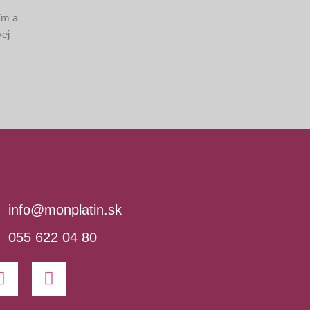
ím a
vej
info@monplatin.sk
055 622 04 80