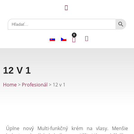
Search
Search
for:
0
12 V 1
Home
>
Profesionál
> 12 v 1
Úplne nový Multi-funkčný krém na vlasy. Menšie