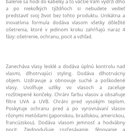
balenie sa hodí do kabelky a to väčšie Vám vydrží dlho
a po niekoľkých týždňoch si nebudete vedieť
predstaviť svoj život bez tohto produktu. Unikátna a
inovatívna formula dodáva vlasom všetky dôležité
ošetrenia, ktoré v jedinom kroku zahŕňajú naraz 4
fázy: ošetrenie, ochranu, pocit a vzhľad.
Zanecháva vlasy lesklé a dodáva úplnú kontrolu nad
vlasmi, dlhotrvajúci styling. Dodáva dlhotrvácny
objem. Uzdravuje a obnovuje suché a poškodené
vlasy. Uvoľňuje uzlíky vo vlasoch a zaceľuje
rozštiepené končeky. Chráni farbu vlasov a obsahuje
filtre UVA a UVB. Chráni pred vysokým teplom.
Poskytuje ochranu pred a po vyrovnávaní vlasov
rôznymi metódami (japonskou, brazílskou, americkou,
francúzskou). Dodáva vlasom jemnosť a hodvábny
pocit. Zjednodušuje rozčesávanie, fénovanie a